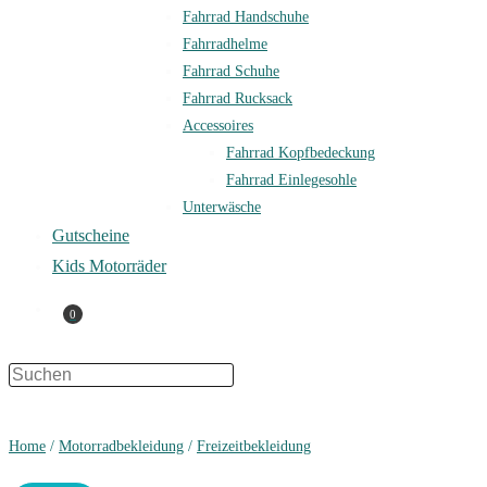
Fahrrad Handschuhe
Fahrradhelme
Fahrrad Schuhe
Fahrrad Rucksack
Accessoires
Fahrrad Kopfbedeckung
Fahrrad Einlegesohle
Unterwäsche
Gutscheine
Kids Motorräder
0
Press
Escape
to
Home
/
Motorradbekleidung
/
Freizeitbekleidung
close
the