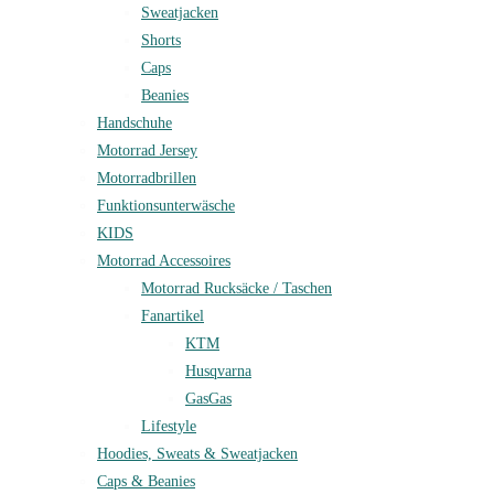
Sweatjacken
Shorts
Caps
Beanies
Handschuhe
Motorrad Jersey
Motorradbrillen
Funktionsunterwäsche
KIDS
Motorrad Accessoires
Motorrad Rucksäcke / Taschen
Fanartikel
KTM
Husqvarna
GasGas
Lifestyle
Hoodies, Sweats & Sweatjacken
Caps & Beanies