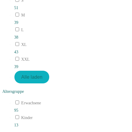
S
51
M
39
L
38
XL
43
XXL
39
Alle laden
Altersgruppe
Erwachsene
95
Kinder
13