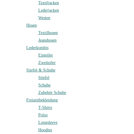
Textiljacken
Lederjacken
Westen
Hosen
Textilhosen
Jeanshosen
Lederkombis
Einteiler
Zweiteiler
Stiefel & Schuhe
Stiefel
Schuhe
Zubehör Schuhe
Freizeitbekleidung
T-Shirts
Polos
Longsleeve
Hoodies