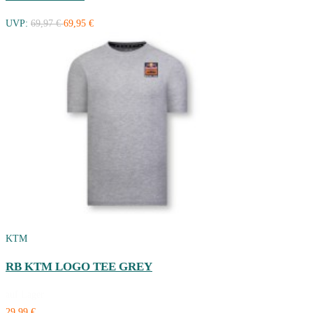
UVP:
69,97 €
69,95 €
KTM
RB KTM LOGO TEE GREY
auf Lager
29,99 €