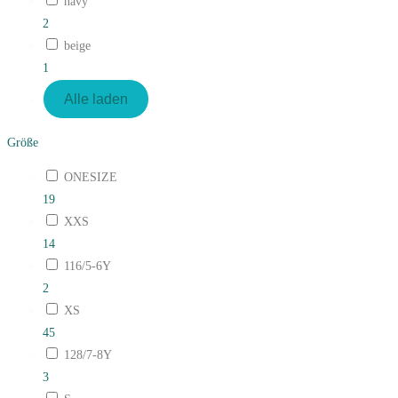
navy
2
beige
1
Alle laden
Größe
ONESIZE
19
XXS
14
116/5-6Y
2
XS
45
128/7-8Y
3