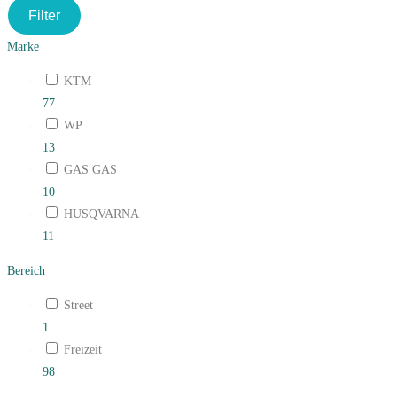
Filter
search
panel.
Marke
KTM
77
WP
13
GAS GAS
10
HUSQVARNA
11
Bereich
Street
1
Freizeit
98